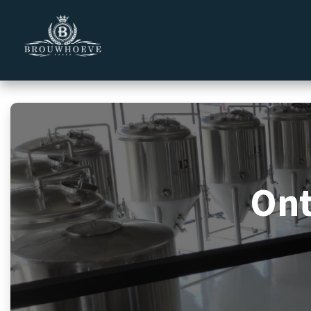
Overslaan naar inhoud
Homepage
Zakelijk
Private 
On