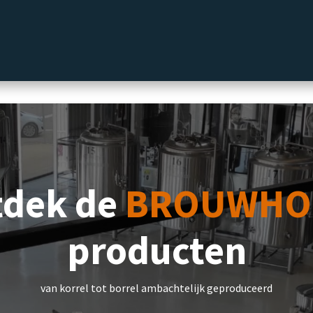
label
Delicatessen
Slijterij
Blog
tdek de
BROUWHO
producten
van korrel tot borrel ambachtelijk geproduceerd