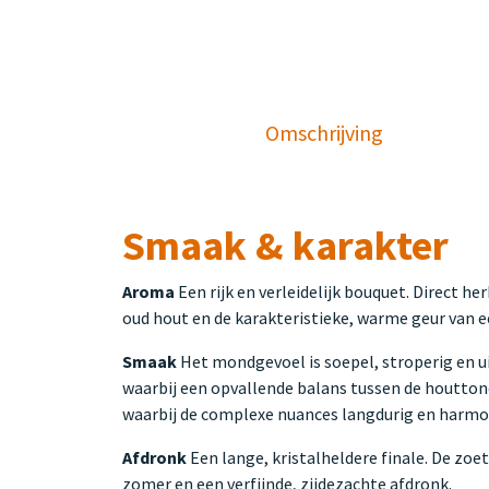
Omschrijving
Smaak & karakter
Aroma
Een rijk en verleidelijk bouquet. Direct h
oud hout en de karakteristieke, warme geur van e
Smaak
Het mondgevoel is soepel, stroperig en ui
waarbij een opvallende balans tussen de houttone
waarbij de complexe nuances langdurig en harmon
Afdronk
Een lange, kristalheldere finale. De zo
zomer en een verfijnde, zijdezachte afdronk.