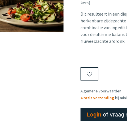
kers).
Dit resulteert in een d
herkenbare zijdezachte v
combinatie van ingedik
voor de ultieme balans 
fluweelzachte afdronk.
Algemene voorwaarden
Gratis verzending
bij min
Login
of vraag 