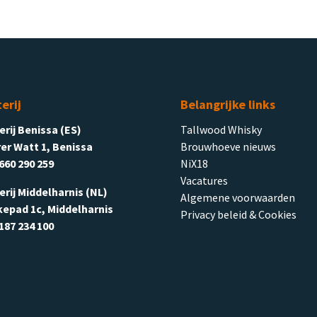
terij
Belangrijke links
terij Benissa (ES)
Tallwood Whisky
er Watt 1, Benissa
Brouwhoeve nieuws
660 290 259
NiX18
Vacatures
terij Middelharnis (NL)
Algemene voorwaarden
kepad 1c, Middelharnis
Privacy beleid & Cookies
187 234 100