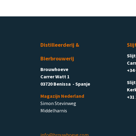
Distilleerderij &
Slij
Slij
Bierbrouwerij
Carr
Brouwhoeve
+34 
Carrer Watt 1
Slij
03720 Benissa - Spanje
Ker
Magazijn Nederland
+31 
Simon Stevinweg
Middelharnis
info@brouwhoeve.com