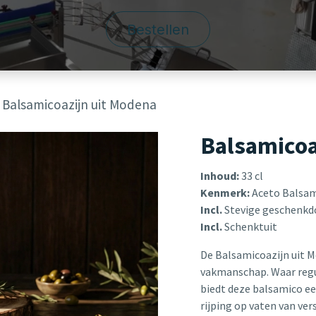
Bestellen
Balsamicoazijn uit Modena
Balsamicoa
Inhoud:
33 cl
Kenmerk:
Aceto Balsam
Incl.
Stevige geschenkd
Incl.
Schenktuit
De Balsamicoazijn uit 
vakmanschap. Waar regul
biedt deze balsamico e
rijping op vaten van ver