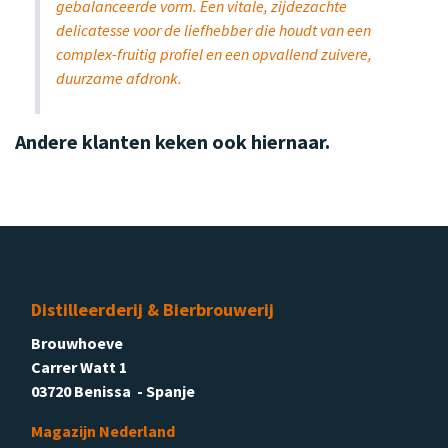
gebalanceerde vorm. Een vitale, zijdezachte
delicatesse voor de liefhebber die houdt van een
complex-fruitig profiel en een opvallend zuivere,
duurzame afdronk.
Andere klanten keken ook hiernaar.
Distilleerderij & Bierbrouwerij
Brouwhoeve
Carrer Watt 1
03720 Benissa - Spanje
Magazijn Nederland