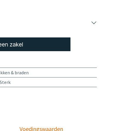
een zakel
kken & braden
Sterk
Voedingswaarden