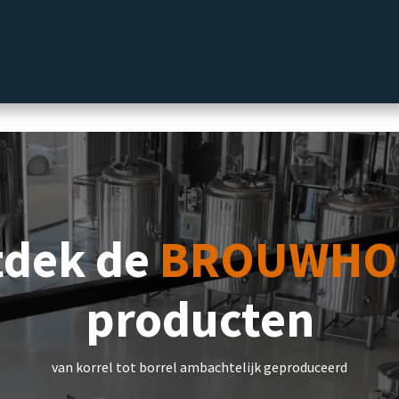
label
Delicatessen
Slijterij
Blog
tdek de
BROUWHO
producten
van korrel tot borrel ambachtelijk geproduceerd