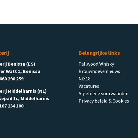
terij
Belangrijke links
terij Benissa (ES)
Tallwood Whisky
er Watt 1, Benissa
Brouwhoeve nieuws
660 290 259
NiX18
Vacatures
terij Middelharnis (NL)
Algemene voorwaarden
kepad 1c, Middelharnis
Privacy beleid & Cookies
187 234 100