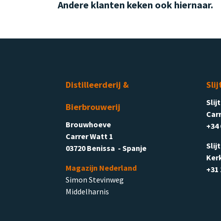
Andere klanten keken ook hiernaar.
Distilleerderij &
Slij
Slij
Bierbrouwerij
Carr
Brouwhoeve
+34 
Carrer Watt 1
Slij
03720 Benissa - Spanje
Ker
Magazijn Nederland
+31 
Simon Stevinweg
Middelharnis