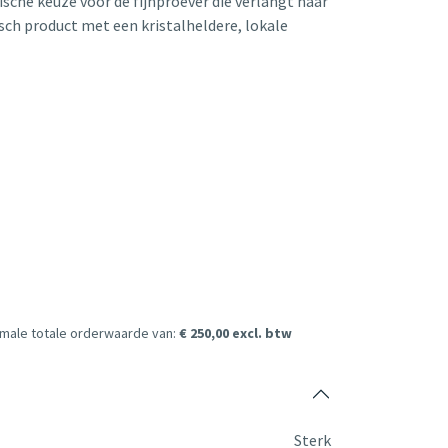
tische keuze voor de fijnproever die verlangt naar
sch product met een kristalheldere, lokale
imale totale orderwaarde van:
€ 250,00 excl. btw
Sterk