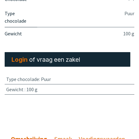
Type
Puur
chocolade
Gewicht
100 g
Login
of vraag een zakel
Type chocolade
:
Puur
Gewicht
:
100 g
Omschrijving
Smaak
Voedingswaarden