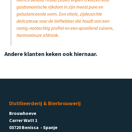
gastronomische rijkdom in zijn meest pure en
gebalanceerde vorm. Een vitale, zijdezachte
delicatesse voor de liefhebber die houdt van een
romig-nootachtig profiel en een opvallend zuivere,
harmonieuze afdronk.
Andere klanten keken ook hiernaar.
Distilleerderij & Bierbrouwerij
Brouwhoeve
Carrer Watt 1
03720 Benissa - Spanje