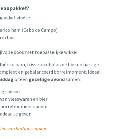
adeaupakket?
pakket vind je:
érico ham (Cebo de Campo)
rm bier
jlvolle doos met toepasselijke wikkel
Ibérico ham, frisse alcoholarme bier en hartige
compleet en gebalanceerd borrelmoment. Ideaal
middag
of een
gezellige avond
samen.
tig cadeau
van vleeswaren en bier
n borrelmoment samen
cadeau te geven
den van hartige smaken