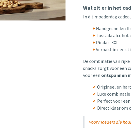
Wat zit er in het c
In dit moederdag cadeau
+
Handgesneden Ib
+
Tostada alcohola
+
Pinda's XXL
+
Verpakt in een sti
De combinatie van rijke 
snacks zorgt voor een 
voor een
ontspannen 
✔
Origineel en har
✔
Luxe combinatie 
✔
Perfect voor ee
✔
Direct klaar om 
voor moeders die hou