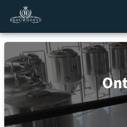
Overslaan naar inhoud
Homepage
Zakelijk
Private 
On