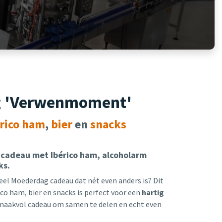
 'Verwenmoment'
érico ham
,
bier
en
snacks
 cadeau met Ibérico ham, alcoholarm
ks.
eel Moederdag cadeau dat nét even anders is? Dit
o ham, bier en snacks is perfect voor een
hartig
smaakvol cadeau om samen te delen en echt even