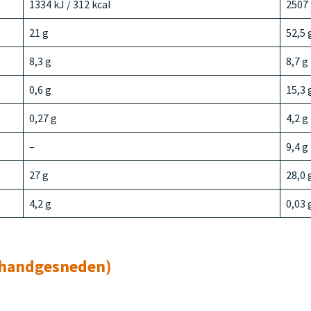
1334 kJ / 312 kcal
2507 
21 g
52,5 
8,3 g
8,7 g
0,6 g
15,3 
0,27 g
4,2 g
–
9,4 g
27 g
28,0 
4,2 g
0,03 
(handgesneden)