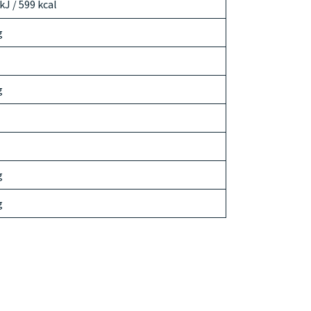
kJ / 599 kcal
g
g
g
g