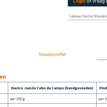
Login
of vraag 
Cadeau thema
:
Moeder
Smaakprofiel
den
Iberico Jamón Cebo de Campo (handgesneden)
Pind
per 100 g
per 1