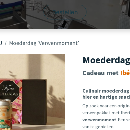
Bestellen
U
Moederdag 'Verwenmoment'
Moederdag
Cadeau met
Ib
Culinair moederdag
bier en hartige snac
Op zoek naar een origin
verwenpakket met Ibéric
verwenmoment
. Een 
van te genieten.