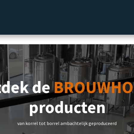
label
Delicatessen
Slijterij
Blog
tdek de
BROUWHO
producten
van korrel tot borrel ambachtelijk geproduceerd