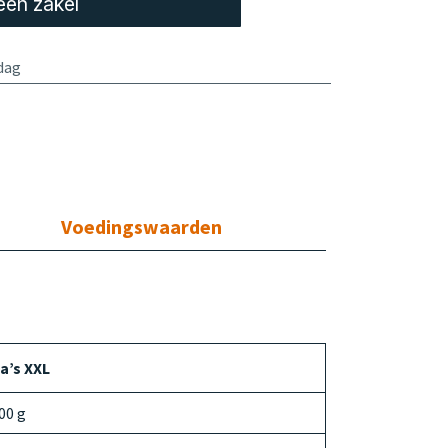
een zakel
dag
Voedingswaarden
a’s XXL
00 g