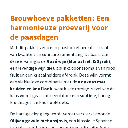
Brouwhoeve pakketten: Een
harmonieuze proeverij voor
de paasdagen
Met dit pakket zet u een paasborrel neer die straalt
van kwaliteit en culinaire samenhang. De basis van
deze ervaring is de
Rosé wijn (Monastrell & Syrah)
,
een levendige wijn die uitblinkt door aroma's van rood
fruit en een kristalheldere afdronk. Deze wijn vormt
een vlekkeloze combinatie met de
Koekaas met
kruiden en knoflook
, waarbij de romige zuivel van de
kaas wordt geaccentueerd door een subtiele, hartige
kruidnagel- en knoflooktoets.
De hartige diepgang wordt verder versterkt door de
Olijven gevuld met ansjovis
, een klassieke Spaanse
tapa die zorgt voor een aangename zilte bite. Voor