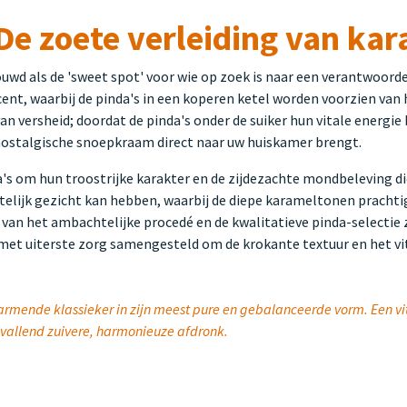
e zoete verleiding van ka
uwd als de 'sweet spot' voor wie op zoek is naar een verantwoorde
ent, waarbij de pinda's in een koperen ketel worden voorzien van
van versheid; doordat de pinda's onder de suiker hun vitale energie
en nostalgische snoepkraam direct naar uw huiskamer brengt.
s om hun troostrijke karakter en de zijdezachte mondbeleving die
estelijk gezicht kan hebben, waarbij de diepe karameltonen prach
 van het ambachtelijke procedé en de kwalitatieve pinda-selectie z
met uiterste zorg samengesteld om de krokante textuur en het vita
armende klassieker in zijn meest pure en gebalanceerde vorm. Een vit
pvallend zuivere, harmonieuze afdronk.