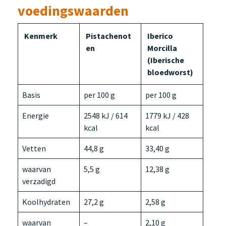
voedingswaarden
Kenmerk
Pistachenot
Iberico
en
Morcilla
(Iberische
bloedworst)
Basis
per 100 g
per 100 g
Energie
2548 kJ / 614
1779 kJ / 428
kcal
kcal
Vetten
44,8 g
33,40 g
waarvan
5,5 g
12,38 g
verzadigd
Koolhydraten
27,2 g
2,58 g
waarvan
–
2,10 g