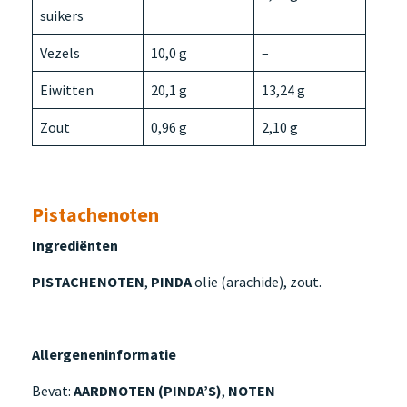
suikers
Vezels
10,0 g
–
Eiwitten
20,1 g
13,24 g
Zout
0,96 g
2,10 g
Pistachenoten
Ingrediënten
PISTACHENOTEN
,
PINDA
olie (arachide), zout.
Allergeneninformatie
Bevat:
AARDNOTEN (PINDA’S)
,
NOTEN