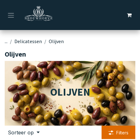
Overslaan naar inhoud
...
Delicatessen
Olijven
Olijven
OLIJVEN
Sorteer op
Filters