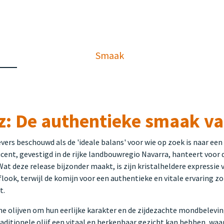
Smaak
: De authentieke smaak va
ers beschouwd als de 'ideale balans' voor wie op zoek is naar een 
ucent, gevestigd in de rijke landbouwregio Navarra, hanteert voor d
at deze release bijzonder maakt, is zijn kristalheldere expressie 
flook, terwijl de komijn voor een authentieke en vitale ervaring zor
t.
 olijven om hun eerlijke karakter en de zijdezachte mondbeleving
raditionele olijf een vitaal en herkenbaar gezicht kan hebben, waarb