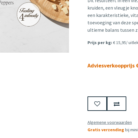
Dit resulteert in een vl
kruiden, een vleugje kn
een karakteristieke, vit
toevoeging van deze spe
ultieme balans tussen zi
Prijs per kg:
€ 15,95/ uitl
Adviesverkoopprijs €
Algemene voorwaarden
Gratis verzending
bij min