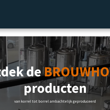
label
Delicatessen
Slijterij
Blog
tdek de
BROUWHO
producten
van korrel tot borrel ambachtelijk geproduceerd