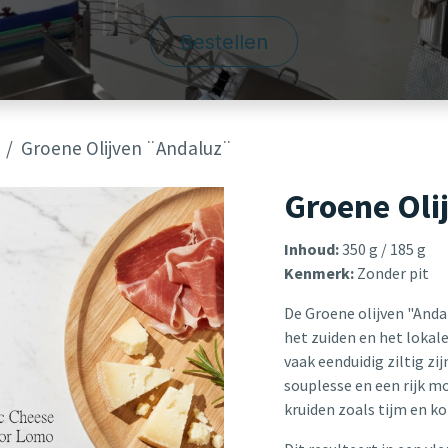
Bestellen
Groene Olijven ¨Andaluz¨
Groene Oli
Inhoud:
350 g / 185 g
Kenmerk:
Zonder pit
De Groene olijven "Anda
het zuiden en het lokal
vaak eenduidig ziltig zi
souplesse en een rijk m
kruiden zoals tijm en k