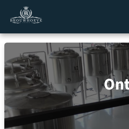
Overslaan naar inhoud
Homepage
Zakelijk
Private 
On