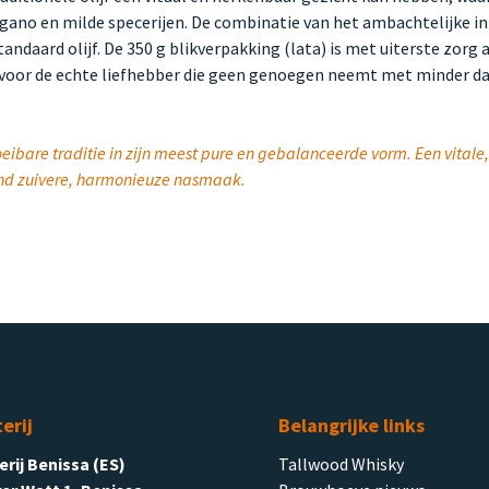
gano en milde specerijen. De combinatie van het ambachtelijke i
tandaard olijf. De 350 g blikverpakking (lata) is met uiterste zor
 voor de echte liefhebber die geen genoegen neemt met minder d
oeibare traditie in zijn meest pure en gebalanceerde vorm. Een vitale,
lend zuivere, harmonieuze nasmaak.
terij
Belangrijke links
terij Benissa (ES)
Tallwood Whisky