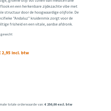
ezige, groene olijf vol tonen van mediterrane
oflook en een herkenbare zijdezachte vibe met
ale structuur door de hoogwaardige olijfolie. De
cifieke "Andaluz" kruidenmix zorgt voor de
ltige frisheid en een vitale, aardse afdronk.
ekgewicht
 2,95 incl. btw
imale totale orderwaarde van:
€ 250,00 excl. btw