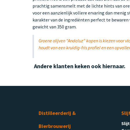
prachtig samensmelt met de lichte hints van ore
voor een aanzienlijk vollere ervaring dan menig s
karakter van de ingrediënten perfect te bewaren
gewicht van 350 gram.
Groene olijven "Andaluz" kopen is kiezen voor vl
houdt van een kruidig-fris profiel en een opval
Andere klanten keken ook hiernaar.
Distilleerderij &
Slij
Slij
Bierbrouwerij