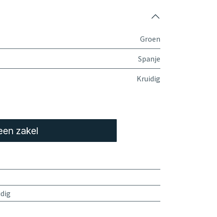
Groen
Spanje
Kruidig
een zakel
idig