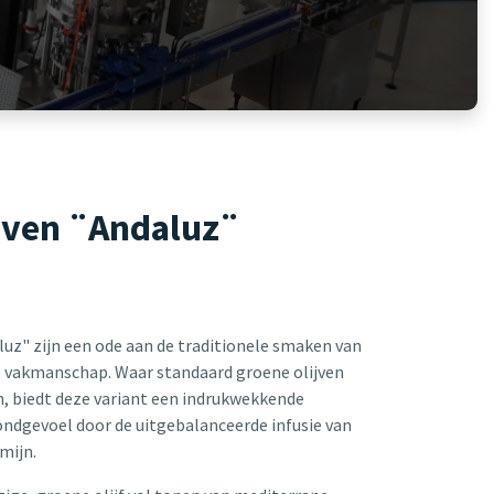
jven ¨Andaluz¨
luz" zijn een ode aan de traditionele smaken van
e vakmanschap. Waar standaard groene olijven
jn, biedt deze variant een indrukwekkende
ondgevoel door de uitgebalanceerde infusie van
omijn.