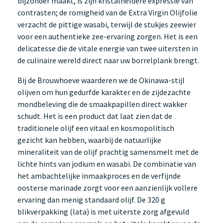
bijzonder maakt, is zijn kristalheldere expressie van
contrasten; de romigheid van de Extra Virgin Olijfolie
verzacht de pittige wasabi, terwijl de stukjes zeewier
voor een authentieke zee-ervaring zorgen. Het is een
delicatesse die de vitale energie van twee uitersten in
de culinaire wereld direct naar uw borrelplank brengt.
Bij de Brouwhoeve waarderen we de Okinawa-stijl
olijven om hun gedurfde karakter en de zijdezachte
mondbeleving die de smaakpapillen direct wakker
schudt. Het is een product dat laat zien dat de
traditionele olijf een vitaal en kosmopolitisch
gezicht kan hebben, waarbij de natuurlijke
mineraliteit van de olijf prachtig samensmelt met de
lichte hints van jodium en wasabi. De combinatie van
het ambachtelijke inmaakproces en de verfijnde
oosterse marinade zorgt voor een aanzienlijk vollere
ervaring dan menig standaard olijf. De 320 g
blikverpakking (lata) is met uiterste zorg afgevuld